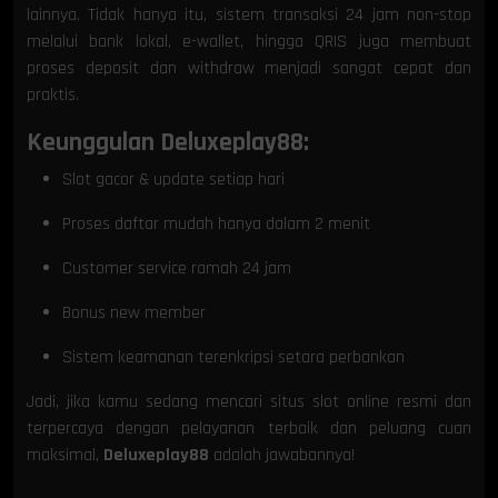
lainnya. Tidak hanya itu, sistem transaksi 24 jam non-stop
melalui bank lokal, e-wallet, hingga QRIS juga membuat
proses deposit dan withdraw menjadi sangat cepat dan
praktis.
Keunggulan Deluxeplay88:
Slot gacor & update setiap hari
Proses daftar mudah hanya dalam 2 menit
Customer service ramah 24 jam
Bonus new member
Sistem keamanan terenkripsi setara perbankan
Jadi, jika kamu sedang mencari situs slot online resmi dan
terpercaya dengan pelayanan terbaik dan peluang cuan
maksimal,
Deluxeplay88
adalah jawabannya!