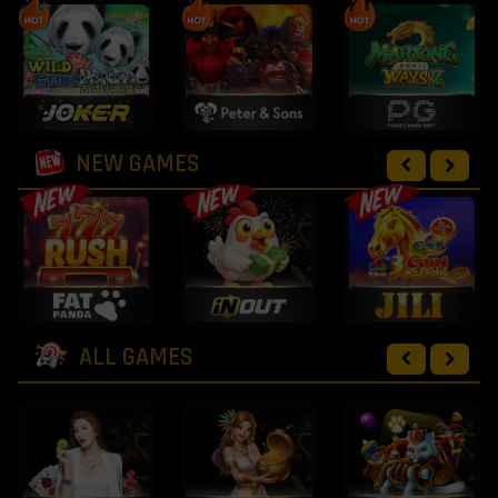
NEW GAMES
ALL GAMES