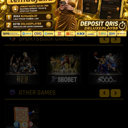
SPORTSBOOK GAMES
OTHER GAMES