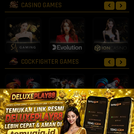
CASINO GAMES
COCKFIGHTER GAMES
POKER GAMES